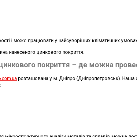
вості і може працювати у найсуворіших кліматичних умовах
ина нанесеного цинкового покриття.
цинкового покриття – де можна провес
b.com.ua
розташована у м. Дніпро (Дніпропетровськ). Наша с
:
я мікроструктурного аналізу металів та сплавів можна до