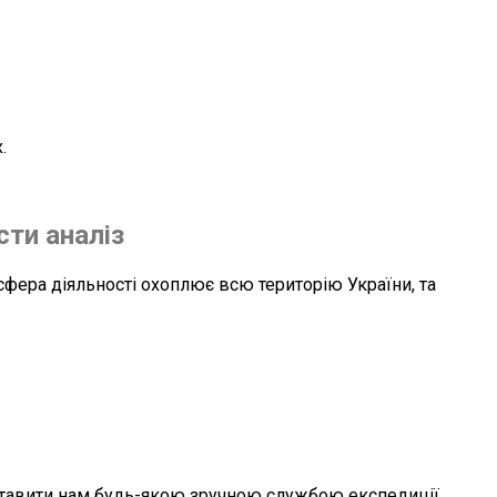
.
ти аналіз
фера діяльності охоплює всю територію України, та
ставити нам будь-якою зручною службою експедиції,