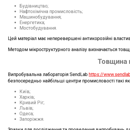
Будівництво;
Нафтохімічна промисловість;
Машинобудування;
Енергетика;
Мостобудування.
Цей матеріал має неперевершені антикорозійні власти
Методом мікроструктурного аналізу визначається товщ
Товщина 
Випробувальна лабораторія SendLab
https://www.sendla
безпосередньо найбільші центри промисловості такі як
Київ;
Харків;
Кривий Ріг;
Львів;
Одеса;
Запоріжжя.
Зразки для дослідження та проведення випробувань дл