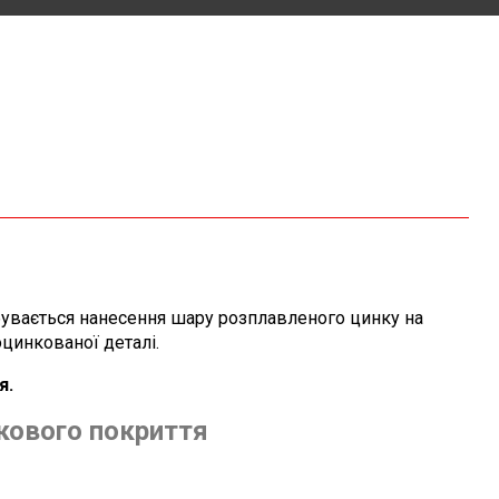
бувається нанесення шару розплавленого цинку на
цинкованої деталі.
я.
кового покриття