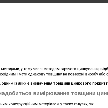
методами, у тому числі методом гарячого цинкування, від
рідним і мати однакову товщину на поверхні виробу або о
 одним із яких
є визначення товщини цинкового покритт
знадобиться вимірювання товщини цин
ним конструкційним матеріалом у таких галузях, як: