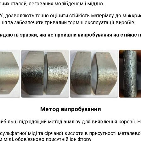
ючих сталей, легованих молібденом і міддю.
дозволяють точно оцінити стійкість матеріалу до міжкрист
ня та забезпечити тривалий термін експлуатації виробів.
лядають зразки, які не пройшли випробування на стійкіс
Метод випробування
найбільш підходящий метод аналізу для виявлення корозії. 
льфатної міді та сірчаної кислоти в присутності металевої
міді, обов’язково присутній іон фтору.