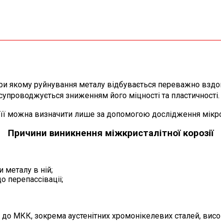
 при якому руйнування металу відбувається переважно вздов
упроводжується зниженням його міцності та пластичності.
її можна визначити лише за допомогою дослідження мікро
Причини виникнення міжкристалітної корозії
 металу в ній;
о перепассіваціі;
 до МКК, зокрема аустенітних хромонікелевих сталей, висо