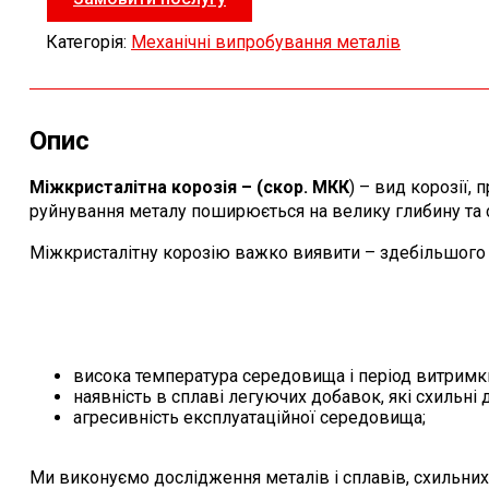
Категорія:
Механічні випробування металів
Опис
Міжкристалітна корозія – (скор. МКК
) – вид корозії,
руйнування металу поширюється на велику глибину та с
Міжкристалітну корозію важко виявити – здебільшого 
висока температура середовища і період витримки
наявність в сплаві легуючих добавок, які схильні д
агресивність експлуатаційної середовища;
Ми виконуємо дослідження металів і сплавів, схильних