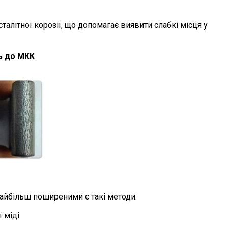
алітної корозії, що допомагає виявити слабкі місця у
ть до МКК
Найбільш поширеними є такі методи:
 міді.