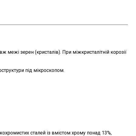
ж межі зерен (кристалів). При міжкристалітній корозії
структури під мікроскопом.
кохромистих сталей із вмістом хрому понад 13%,