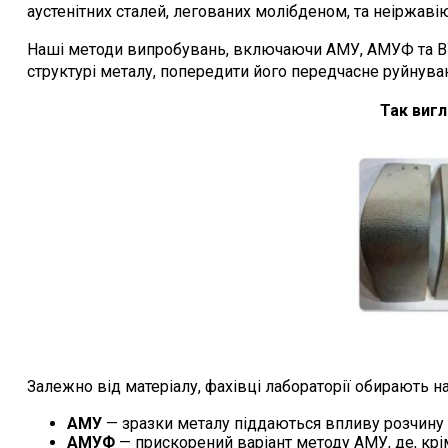
аустенітних сталей, легованих молібденом, та неіржаві
Наші методи випробувань, включаючи АМУ, АМУФ та ВУ, 
структурі металу, попередити його передчасне руйнуван
Т
ак виг
Залежно від матеріалу, фахівці лабораторії обирають 
АМУ
— зразки металу піддаються впливу розчину су
АМУФ
— прискорений варіант методу АМУ, де, крім 