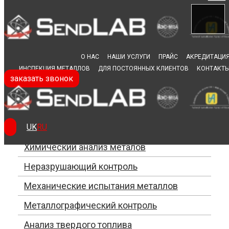
Skip to content
О НАС
НАШИ УСЛУГИ
ПРАЙС
АКРЕДИТАЦИ
ИНСПЕКЦИЯ МЕТАЛЛОВ
ДЛЯ ПОСТОЯННЫХ КЛИЕНТОВ
КОНТАКТ
заказать звонок
Механические испытания металлов
Категории
UK
RU
Химический анализ металов
Неразрушающий контроль
Механические испытания металлов
Металлографический контроль
Анализ твердого топлива