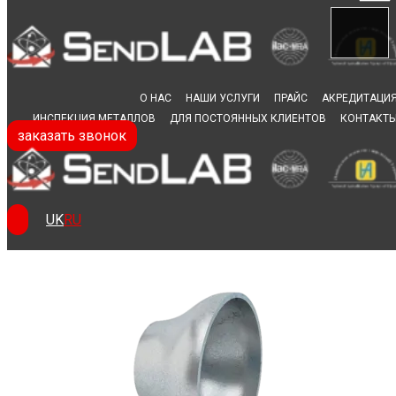
Skip to content
О НАС
НАШИ УСЛУГИ
ПРАЙС
АКРЕДИТАЦИ
ИНСПЕКЦИЯ МЕТАЛЛОВ
ДЛЯ ПОСТОЯННЫХ КЛИЕНТОВ
КОНТАКТ
заказать звонок
Испытание на
бортование труб
UK
RU