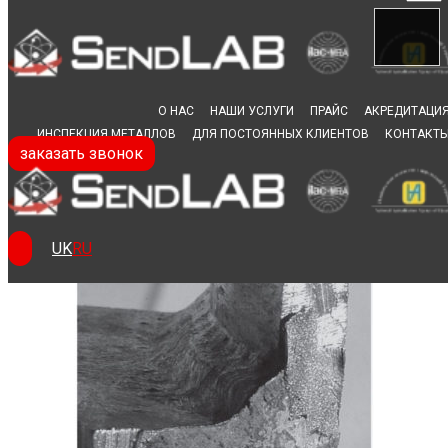
Skip to content
О НАС
НАШИ УСЛУГИ
ПРАЙС
АКРЕДИТАЦИ
ИНСПЕКЦИЯ МЕТАЛЛОВ
ДЛЯ ПОСТОЯННЫХ КЛИЕНТОВ
КОНТАКТ
заказать звонок
Макроструктурный
анализ
UK
RU