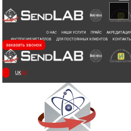
Skip to content
О НАС
НАШИ УСЛУГИ
ПРАЙС
АКРЕДИТАЦИ
ИНСПЕКЦИЯ МЕТАЛЛОВ
ДЛЯ ПОСТОЯННЫХ КЛИЕНТОВ
КОНТАКТ
заказать звонок
Координатор
сварочных работ
UK
RU